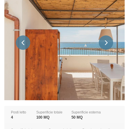
Posti letto
Superificie totale
Superificie esterna
4
100 MQ
50 MQ