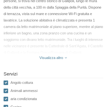
persone, si trova nel centro storico di Gallipoli, lungo le mura
della città vecchia, a 100 m dalla Spiaggia della Purità. Dispone
di terrazza, vista sul mare e connessione Wi-Fi gratuita e
lavatrice. La soluzione abitativa è climatizzata e presenta 1
camera da letto matrimoniale al piano superiore, mentre al piano
inferiore un bagno, una zona pranzo con una cucina e un
soggiorno con divano letto matrimoniale. Tra i luoghi di interesse
nelle vicinanze è presente la Cattedrale di Sant'Agata, il Castello
di Gallipoli e la Fontana Greco/Romana di Gallipoli.
Visualizza altro
Servizi
Angolo cottura
Animali ammessi
aria condizionata
Cucina