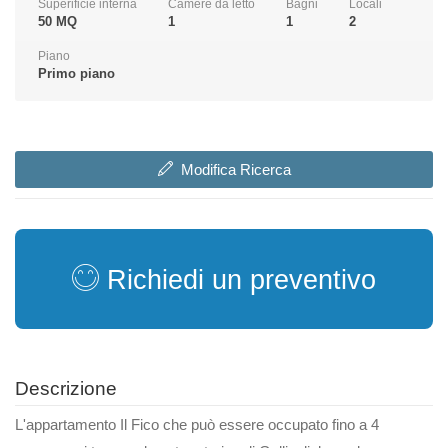
Superificie interna
Camere da letto
Bagni
Locali
50 MQ
1
1
2
Piano
Primo piano
Modifica Ricerca
Richiedi un preventivo
Descrizione
L'appartamento Il Fico che può essere occupato fino a 4