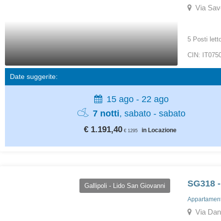
Via Savon
5 Posti lett
CIN: IT07
Date suggerite:
15 ago - 22 ago
7 notti
, sabato - sabato
€ 1.191,40
in Locazione
€ 1295
SG318 -
Gallipoli - Lido San Giovanni
Appartamenti
Via Dante