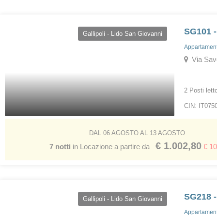
SG101 -
Gallipoli - Lido San Giovanni
Appartamenti
Via Savon
2 Posti lett
CIN: IT07
DAL 06 AGOSTO AL 13 AGOSTO
€ 1.002,80
7 notti
in Locazione a partire da
€ 1
SG218 -
Gallipoli - Lido San Giovanni
Appartamenti