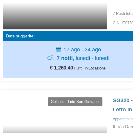
7 Posti lett
CIN: IT07
Date suggerite:
17 ago - 24 ago
7 notti
, lunedì - lunedì
€ 1.260,40
in Locazione
€ 1370
SG320 -
Gallipoli - Lido San Giovanni
Letto In
Appartamenti
Via Dante