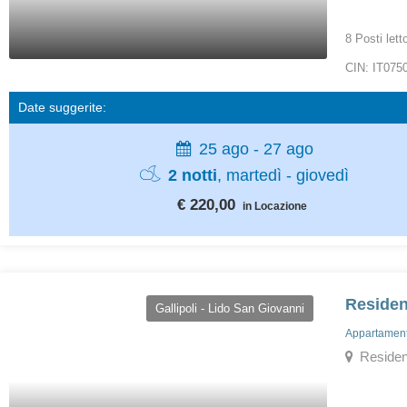
8 Posti lett
CIN: IT07
Date suggerite:
25 ago - 27 ago
2 notti
, martedì - giovedì
€ 220,00
in Locazione
Residen
Gallipoli - Lido San Giovanni
Appartamenti
Residence