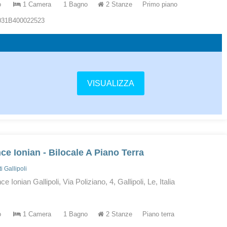
o
1 Camera
1 Bagno
2 Stanze
Primo piano
5031B400022523
VISUALIZZA
ce Ionian - Bilocale A Piano Terra
 Gallipoli
 Ionian Gallipoli, Via Poliziano, 4, Gallipoli, Le, Italia
o
1 Camera
1 Bagno
2 Stanze
Piano terra