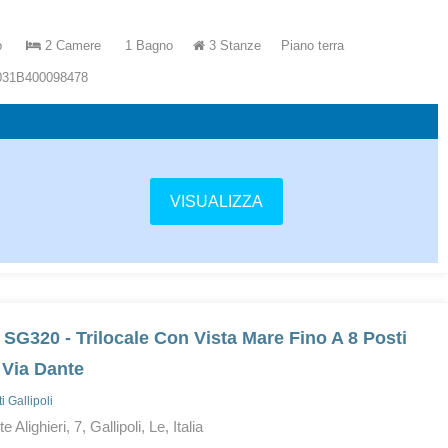
o
2 Camere
1 Bagno
3 Stanze
Piano terra
5031B400098478
VISUALIZZA
 SG320 - Trilocale Con Vista Mare Fino A 8 Posti
 Via Dante
 Gallipoli
 Alighieri, 7, Gallipoli, Le, Italia