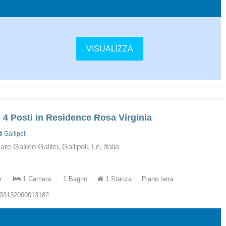
VISUALIZZA
e 4 Posti In Residence Rosa Virginia
 Gallipoli
 Galileo Galilei, Gallipoli, Le, Italia
o
1 Camera
1 Bagno
1 Stanza
Piano terra
503132000013182