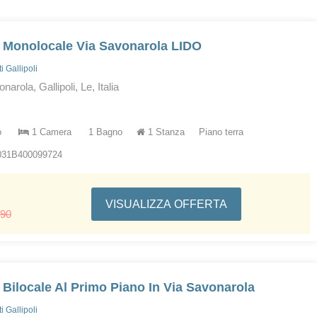
 Monolocale Via Savonarola LIDO
 Gallipoli
arola, Gallipoli, Le, Italia
o
1 Camera
1 Bagno
1 Stanza
Piano terra
5031B400099724
VISUALIZZA OFFERTA
090
 Bilocale Al Primo Piano In Via Savonarola
 Gallipoli