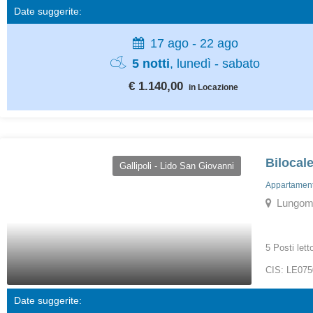
Date suggerite:
17 ago - 22 ago
5 notti
, lunedì - sabato
€ 1.140,00
in Locazione
Bilocal
Gallipoli - Lido San Giovanni
Appartamenti
Lungomare
5 Posti lett
CIS: LE07
Date suggerite: