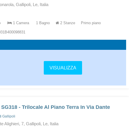
arola, Gallipoli, Le, Italia
o
1 Camera
1 Bagno
2 Stanze
Primo piano
5031B400098831
VISUALIZZA
 SG318 - Trilocale Al Piano Terra In Via Dante
 Gallipoli
 Alighieri, 7, Gallipoli, Le, Italia