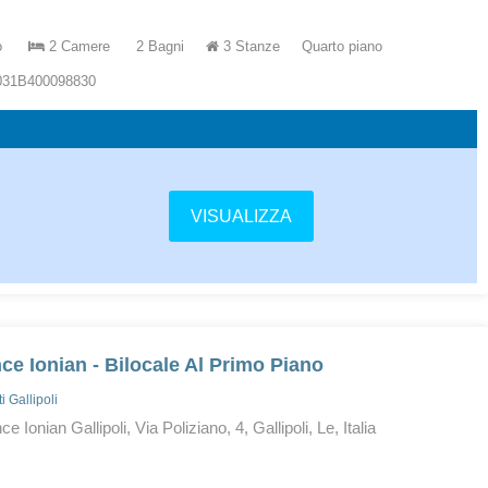
o
2 Camere
2 Bagni
3 Stanze
Quarto piano
5031B400098830
VISUALIZZA
ce Ionian - Bilocale Al Primo Piano
 Gallipoli
 Ionian Gallipoli, Via Poliziano, 4, Gallipoli, Le, Italia