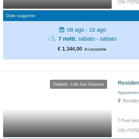
CIN: IT07
Date suggerite:
08 ago - 15 ago
7 notti
, sabato - sabato
€ 1.344,00
in Locazione
Residen
Gallipoli - Lido San Giovanni
Appartamenti
Residence
7 Posti lett
CIN: IT07