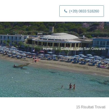
(+39) 0833 518260
Home
Gallipoli - Lido San Giovanni
15 Risultati Trovati