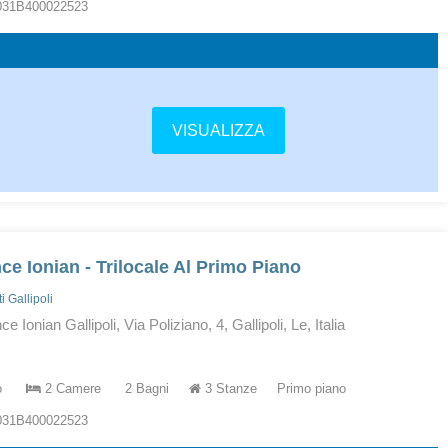
5031B400022523
VISUALIZZA
ce Ionian - Trilocale Al Primo Piano
 Gallipoli
 Ionian Gallipoli, Via Poliziano, 4, Gallipoli, Le, Italia
o
2 Camere
2 Bagni
3 Stanze
Primo piano
5031B400022523