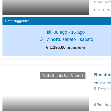
5 Posti lett
CIN: IT07
Date suggerite:
08 ago - 15 ago
7 notti
, sabato - sabato
€ 1.295,00
in Locazione
Residen
Gallipoli - Lido San Giovanni
Appartamenti
Residence
6 Posti lett