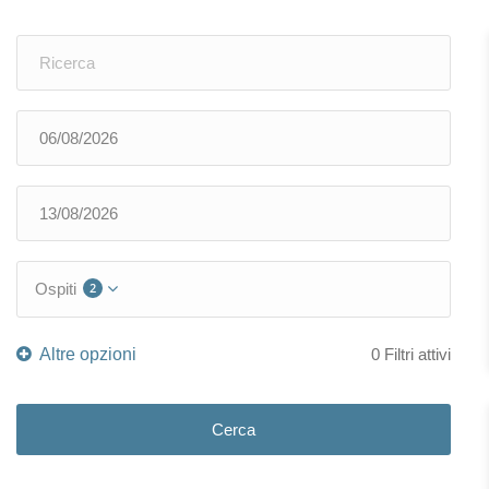
Ospiti
2
0
Filtri attivi
Cerca