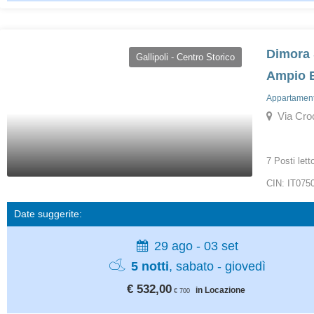
Dimora 
Gallipoli - Centro Storico
Ampio 
Appartamenti
Via Croce
7 Posti lett
CIN: IT07
Date suggerite:
29 ago - 03 set
5 notti
, sabato - giovedì
€ 532,00
in Locazione
€ 700