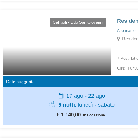
Residen
Gallipoli - Lido San Giovanni
Appartamenti
Residence
7 Posti lett
CIN: IT07
Date suggerite:
17 ago - 22 ago
5 notti
, lunedì - sabato
€ 1.140,00
in Locazione