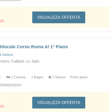
VISUALIZZA OFFERTA
310
ilocale Corso Roma Al 1° Piano
 Gallipoli
arini, Gallipoli, Le, Italia
o
1 Camera
1 Bagno
2 Stanze
Primo piano
031B400119167
VISUALIZZA OFFERTA
310