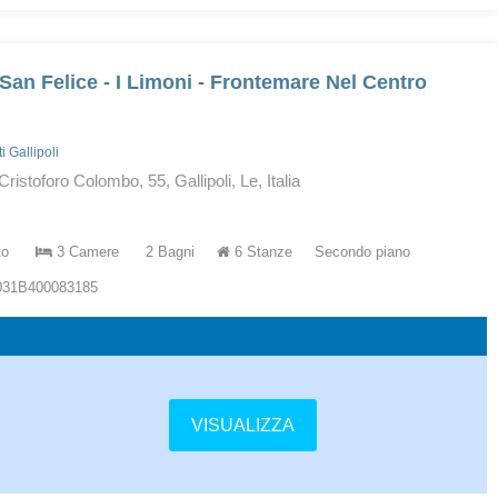
San Felice - I Limoni - Frontemare Nel Centro
 Gallipoli
ristoforo Colombo, 55, Gallipoli, Le, Italia
to
3 Camere
2 Bagni
6 Stanze
Secondo piano
5031B400083185
VISUALIZZA