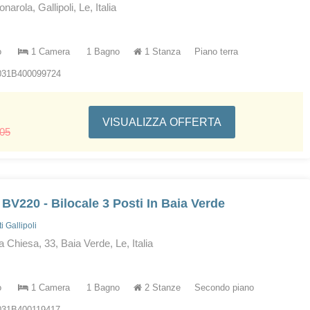
arola, Gallipoli, Le, Italia
o
1 Camera
1 Bagno
1 Stanza
Piano terra
5031B400099724
VISUALIZZA OFFERTA
105
 BV220 - Bilocale 3 Posti In Baia Verde
 Gallipoli
a Chiesa, 33, Baia Verde, Le, Italia
o
1 Camera
1 Bagno
2 Stanze
Secondo piano
031B400119417