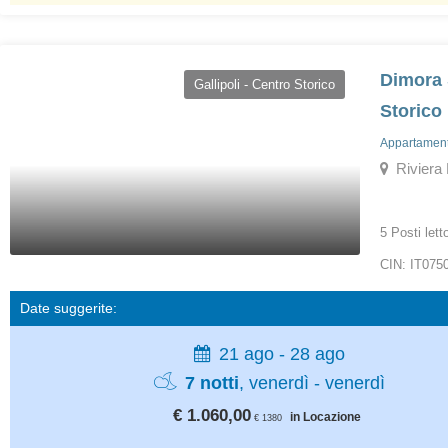
Dimora 
Gallipoli - Centro Storico
Storico
Appartamenti
Riviera 
5 Posti lett
CIN: IT07
Date suggerite:
21 ago - 28 ago
7 notti
, venerdì - venerdì
€ 1.060,00
in Locazione
€ 1380