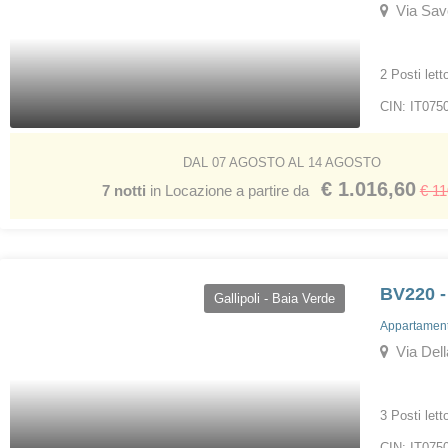
Via Savon
2 Posti lett
CIN: IT07
DAL 07 AGOSTO AL 14 AGOSTO
€ 1.016,60
7 notti
in Locazione a partire da
€ 1
BV220 -
Gallipoli - Baia Verde
Appartamenti
Via Dell
3 Posti lett
CIN: IT075