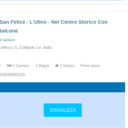
San Felice - L'Ulivo - Nel Centro Storico Con
Balcone
 Gallipoli
fisso, 6, Gallipoli, Le, Italia
o
1 Camera
1 Bagno
2 Stanze
Primo piano
5031B400083215
VISUALIZZA