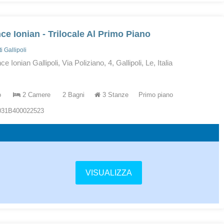
ce Ionian - Trilocale Al Primo Piano
 Gallipoli
 Ionian Gallipoli, Via Poliziano, 4, Gallipoli, Le, Italia
o
2 Camere
2 Bagni
3 Stanze
Primo piano
5031B400022523
VISUALIZZA