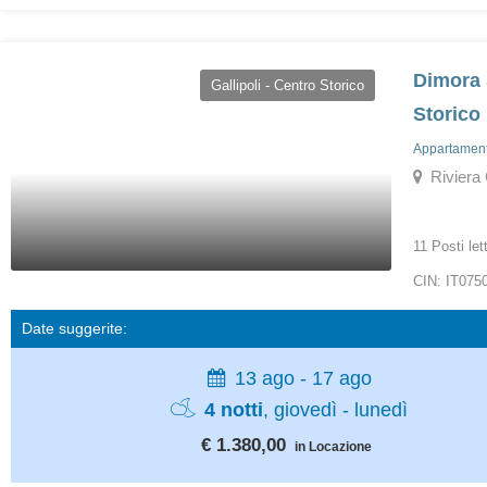
Dimora 
Gallipoli - Centro Storico
Storico
Appartamenti
Riviera C
11 Posti let
CIN: IT07
Date suggerite:
13 ago - 17 ago
4 notti
, giovedì - lunedì
€ 1.380,00
in Locazione