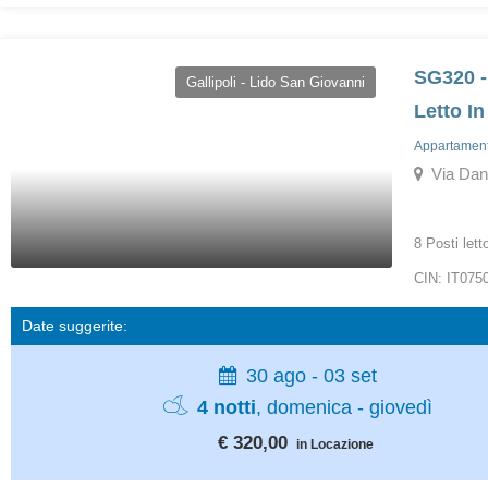
SG320 -
Gallipoli - Lido San Giovanni
Letto In
Appartamenti
Via Dante
8 Posti lett
CIN: IT07
Date suggerite:
30 ago - 03 set
4 notti
, domenica - giovedì
€ 320,00
in Locazione