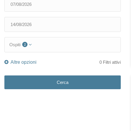
Ospiti
2
0
Filtri attivi
Cerca