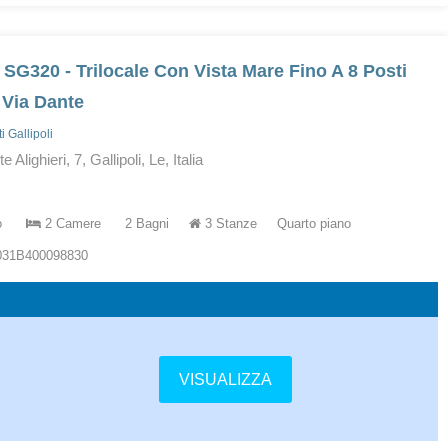
 SG320 - Trilocale Con Vista Mare Fino A 8 Posti
 Via Dante
 Gallipoli
 Alighieri, 7, Gallipoli, Le, Italia
o
2 Camere
2 Bagni
3 Stanze
Quarto piano
5031B400098830
VISUALIZZA