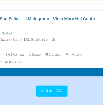
San Felice - Il Melograno - Vista Mare Nel Centro
 Gallipoli
Nazario Sauro, 129, Gallipoli Le, Italia
o
1 Camera
1 Bagno
2 Stanze
Primo piano
5031B400083215
VISUALIZZA