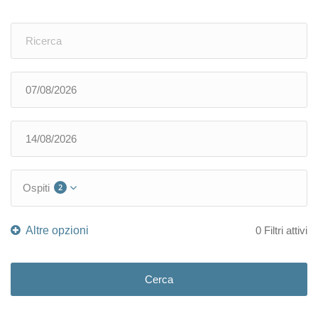
Ospiti
2
0
Filtri attivi
Cerca