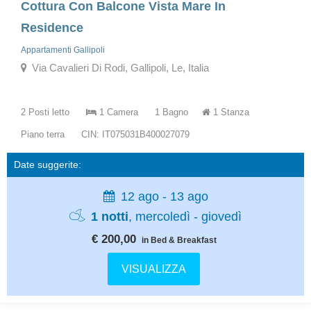
Cottura Con Balcone Vista Mare In
Residence
Appartamenti Gallipoli
Via Cavalieri Di Rodi, Gallipoli, Le, Italia
2 Posti letto
1 Camera
1 Bagno
1 Stanza
Piano terra
CIN: IT075031B400027079
Date suggerite:
12 ago - 13 ago
1 notti
, mercoledì - giovedì
€ 200,00
in Bed & Breakfast
VISUALIZZA