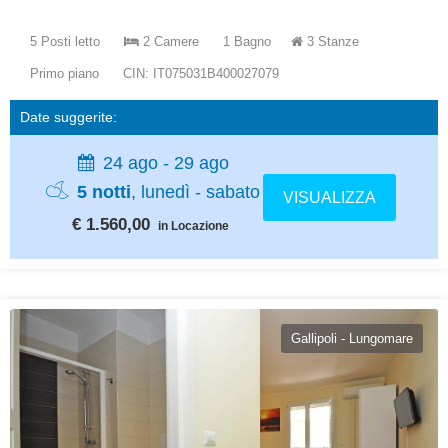
5 Posti letto
2 Camere
1 Bagno
3 Stanze
Primo piano
CIN: IT075031B400027079
Date suggerite:
24 ago - 29 ago
5 notti
, lunedì - sabato
VISUALIZZA
€ 1.560,00
in Locazione
Gallipoli - Lungomare