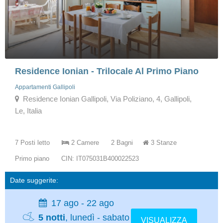
Residence Ionian - Trilocale Al Primo Piano
Appartamenti Gallipoli
Residence Ionian Gallipoli, Via Poliziano, 4, Gallipoli,
Le, Italia
7 Posti letto
2 Camere
2 Bagni
3 Stanze
Primo piano
CIN: IT075031B400022523
Date suggerite:
17 ago - 22 ago
5 notti
, lunedì - sabato
VISUALIZZA