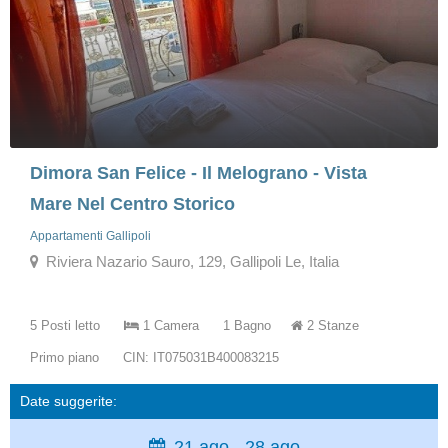
Dimora San Felice - Il Melograno - Vista
Mare Nel Centro Storico
Appartamenti Gallipoli
Riviera Nazario Sauro, 129, Gallipoli Le, Italia
5 Posti letto
1 Camera
1 Bagno
2 Stanze
Primo piano
CIN: IT075031B400083215
Date suggerite:
21 ago - 28 ago