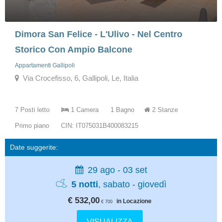
Dimora San Felice - L'Ulivo - Nel Centro
Storico Con Ampio Balcone
Appartamenti Gallipoli
Via Crocefisso, 6, Gallipoli, Le, Italia
7 Posti letto
1 Camera
1 Bagno
2 Stanze
Primo piano
CIN: IT075031B400083215
Date suggerite:
29 ago - 03 set
5 notti
, sabato - giovedì
€ 532,00
in Locazione
€ 700
VISUALIZZA