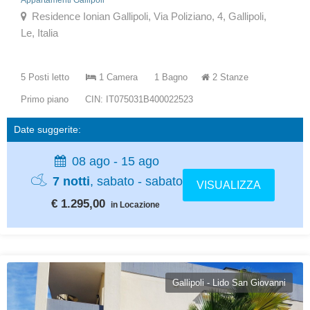
Appartamenti Gallipoli
Residence Ionian Gallipoli, Via Poliziano, 4, Gallipoli,
Le, Italia
5 Posti letto
1 Camera
1 Bagno
2 Stanze
Primo piano
CIN: IT075031B400022523
Date suggerite:
08 ago - 15 ago
7 notti
, sabato - sabato
VISUALIZZA
€ 1.295,00
in Locazione
Gallipoli - Lido San Giovanni