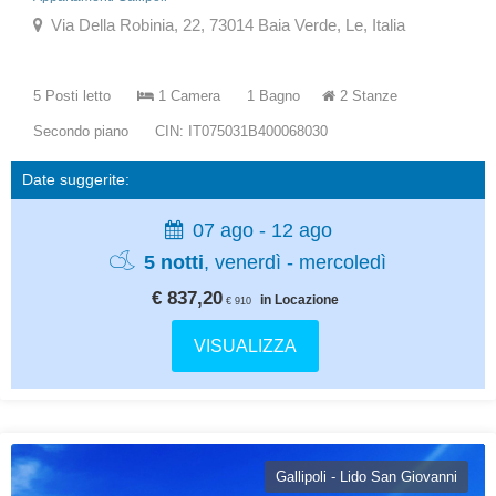
Via Della Robinia, 22, 73014 Baia Verde, Le, Italia
5 Posti letto
1 Camera
1 Bagno
2 Stanze
Secondo piano
CIN: IT075031B400068030
Date suggerite:
07 ago - 12 ago
5 notti
, venerdì - mercoledì
€ 837,20
in Locazione
€ 910
VISUALIZZA
Gallipoli - Lido San Giovanni