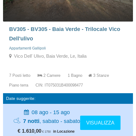
BV305 - BV305 - Baia Verde - Trilocale Vico
Dell'ulivo
Appartamenti Gallipoli
Vico Dell' Ulivo, Baia Verde, Le, Italia
7 Posti letto
2 Camere
1 Bagno
3 Stanze
Piano terra
CIN: IT075031B400098477
Date suggerite:
08 ago - 15 ago
7 notti
, sabato - sabato
VISUALIZZA
€ 1.610,00
in Locazione
€ 1750