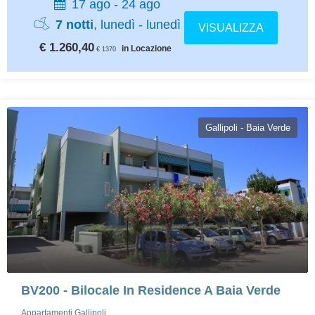
17 ago - 24 ago
7 notti
, lunedì - lunedì
VISUALIZZA
€ 1.260,40
in Locazione
€ 1370
Gallipoli - Baia Verde
BV200 - Bilocale In Residence A Baia Verde
Appartamenti Gallipoli