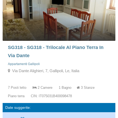
SG318 - SG318 - Trilocale Al Piano Terra In
Via Dante
Appartamenti Gallipoli
Via Dante Alighieri, 7, Gallipoli, Le, Italia
7 Posti letto
2 Camere
1 Bagno
3 Stanze
Piano terra
CIN: IT075031B400098478
Date suggerite: