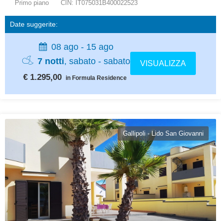
Primo piano
CIN: IT075031B400022523
Date suggerite:
08 ago - 15 ago
7 notti
, sabato - sabato
VISUALIZZA
€ 1.295,00
in Formula Residence
Gallipoli - Lido San Giovanni