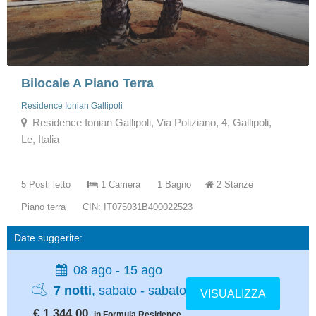
Bilocale A Piano Terra
Residence Ionian Gallipoli
Residence Ionian Gallipoli, Via Poliziano, 4, Gallipoli,
Le, Italia
5 Posti letto
1 Camera
1 Bagno
2 Stanze
Piano terra
CIN: IT075031B400022523
Date suggerite:
08 ago - 15 ago
7 notti
, sabato - sabato
VISUALIZZA
€ 1.344,00
in Formula Residence