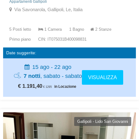
Appartamenti Gallipoli
Via Savonarola, Gallipoli, Le, Italia
5 Posti letto
1 Camera
1 Bagno
2 Stanze
Primo piano
CIN: IT075031B400098831
Date suggerite:
15 ago - 22 ago
7 notti
, sabato - sabato
VISUALIZZA
€ 1.191,40
in Locazione
€ 1295
Gallipoli - Lido San Giovanni