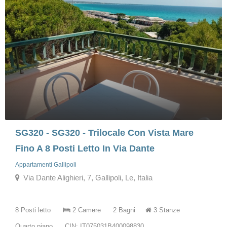
SG320 - SG320 - Trilocale Con Vista Mare
Fino A 8 Posti Letto In Via Dante
Appartamenti Gallipoli
Via Dante Alighieri, 7, Gallipoli, Le, Italia
8 Posti letto
2 Camere
2 Bagni
3 Stanze
Quarto piano
CIN: IT075031B400098830