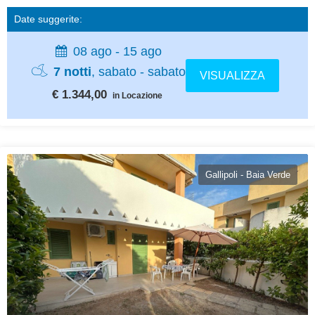
Date suggerite:
08 ago - 15 ago
7 notti
, sabato - sabato
VISUALIZZA
€ 1.344,00
in Locazione
Gallipoli - Baia Verde