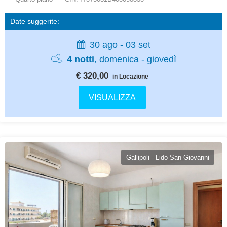
Date suggerite:
30 ago - 03 set
4 notti
, domenica - giovedì
€ 320,00
in Locazione
VISUALIZZA
Gallipoli - Lido San Giovanni