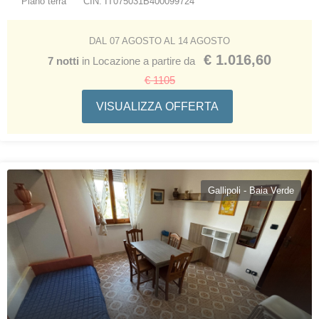
Piano terra
CIN: IT075031B400099724
DAL 07 AGOSTO AL 14 AGOSTO
€ 1.016,60
7 notti
in Locazione a partire da
€ 1105
VISUALIZZA OFFERTA
Gallipoli - Baia Verde