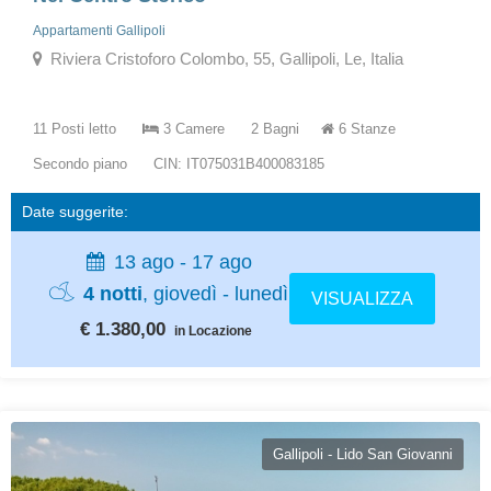
Appartamenti Gallipoli
Riviera Cristoforo Colombo, 55, Gallipoli, Le, Italia
11 Posti letto
3 Camere
2 Bagni
6 Stanze
Secondo piano
CIN: IT075031B400083185
Date suggerite:
13 ago - 17 ago
4 notti
, giovedì - lunedì
VISUALIZZA
€ 1.380,00
in Locazione
Gallipoli - Lido San Giovanni