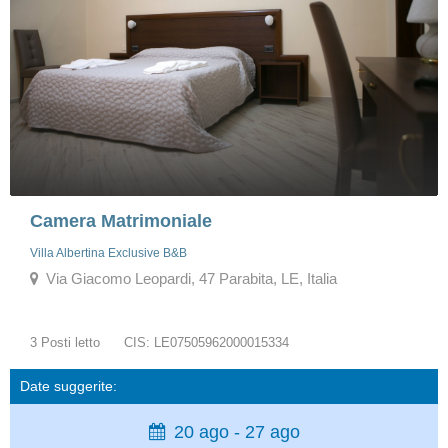
Camera Matrimoniale
Villa Albertina Exclusive B&B
Via Giacomo Leopardi, 47 Parabita, LE, Italia
3 Posti letto
CIS: LE07505962000015334
Date suggerite:
20 ago - 27 ago