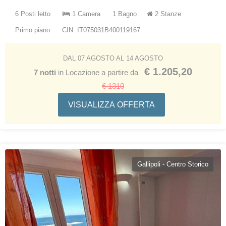
6 Posti letto
1 Camera
1 Bagno
2 Stanze
Primo piano
CIN: IT075031B400119167
DAL 07 AGOSTO AL 14 AGOSTO
€ 1.205,20
7 notti
in Locazione a partire da
€ 1310
VISUALIZZA OFFERTA
Gallipoli - Centro Storico