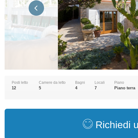
Posti letto
Camere da letto
Bagni
Locali
Piano
12
5
4
7
Piano terra
Richiedi 