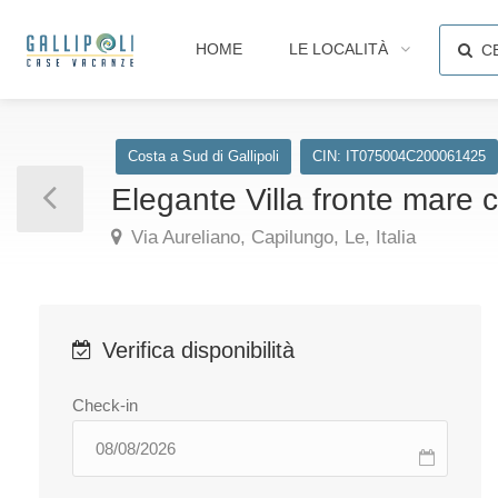
HOME
LE LOCALITÀ
C
Costa a Sud di Gallipoli
CIN: IT075004C200061425
Elegante Villa fronte mare c
Via Aureliano, Capilungo, Le, Italia
Verifica disponibilità
Check-in