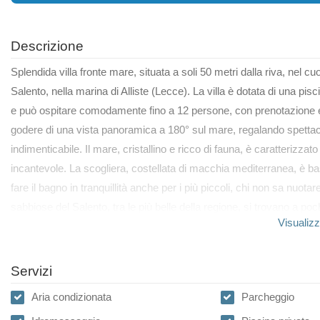
Descrizione
Splendida villa fronte mare, situata a soli 50 metri dalla riva, nel c
Salento, nella marina di Alliste (Lecce). La villa è dotata di una pi
e può ospitare comodamente fino a 12 persone, con prenotazione escl
godere di una vista panoramica a 180° sul mare, regalando spettac
indimenticabile. Il mare, cristallino e ricco di fauna, è caratteri
incantevole. La scogliera, costellata di macchia mediterranea, è b
fare il bagno in tranquillità anche per i più piccoli, chi non sa nuota
sabbiose del Salento, tra le più belle della regione, si trovano a poc
Visualizz
Servizi
Aria condizionata
Parcheggio