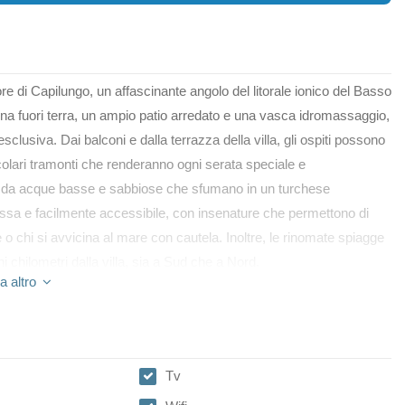
uore di Capilungo, un affascinante angolo del litorale ionico del Basso
scina fuori terra, un ampio patio arredato e una vasca idromassaggio,
usiva. Dai balconi e dalla terrazza della villa, gli ospiti possono
olari tramonti che renderanno ogni serata speciale e
zzato da acque basse e sabbiose che sfumano in un turchese
assa e facilmente accessibile, con insenature che permettono di
re o chi si avvicina al mare con cautela. Inoltre, le rinomate spiagge
hi chilometri dalla villa, sia a Sud che a Nord.
a altro
Tv