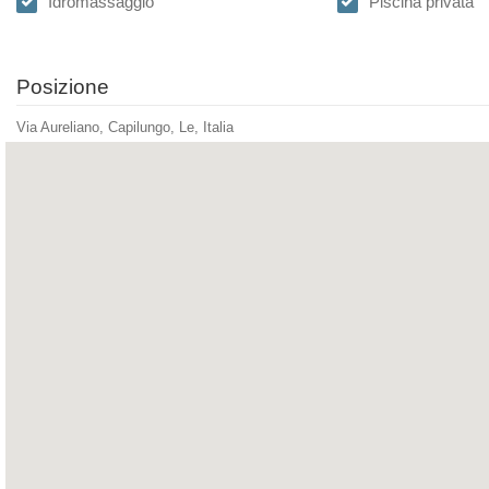
Idromassaggio
Piscina privata
Posizione
Via Aureliano, Capilungo, Le, Italia