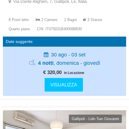
Via Dante Alighieri, 7, Gallipoli, Le, Italia
8 Posti letto
2 Camere
2 Bagni
3 Stanze
Quarto piano
CIN: IT075031B400098830
Date suggerite:
30 ago - 03 set
4 notti
, domenica - giovedì
€ 320,00
in Locazione
VISUALIZZA
Gallipoli - Lido San Giovanni