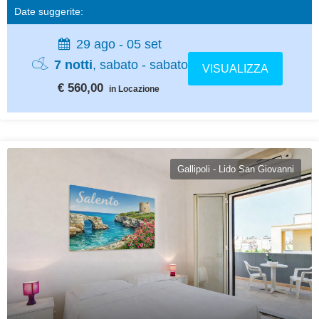
Date suggerite:
29 ago - 05 set
7 notti
, sabato - sabato
VISUALIZZA
€ 560,00
in Locazione
Gallipoli - Lido San Giovanni