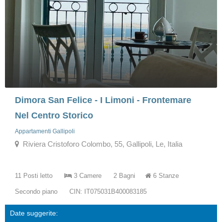
Dimora San Felice - I Limoni - Frontemare
Nel Centro Storico
Appartamenti Gallipoli
Riviera Cristoforo Colombo, 55, Gallipoli, Le, Italia
11 Posti letto
3 Camere
2 Bagni
6 Stanze
Secondo piano
CIN: IT075031B400083185
Date suggerite: