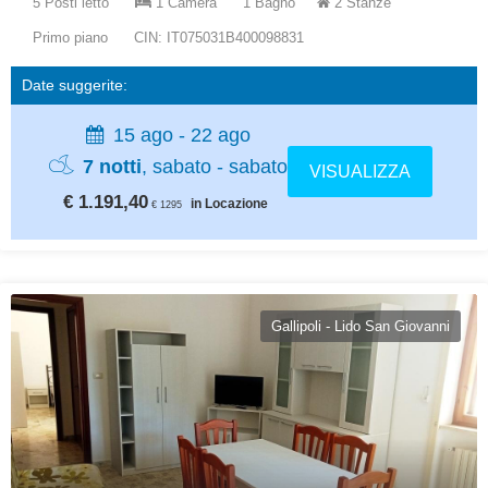
5 Posti letto
1 Camera
1 Bagno
2 Stanze
Primo piano
CIN: IT075031B400098831
Date suggerite:
15 ago - 22 ago
7 notti
, sabato - sabato
VISUALIZZA
€ 1.191,40
in Locazione
€ 1295
Gallipoli - Lido San Giovanni