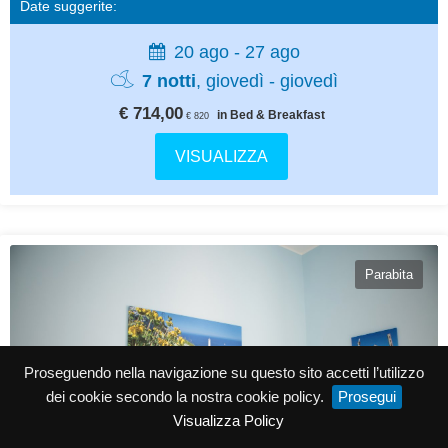
Date suggerite:
20 ago - 27 ago
7 notti
, giovedì - giovedì
€ 714,00
in Bed & Breakfast
€ 820
VISUALIZZA
Parabita
Proseguendo nella navigazione su questo sito accetti l’utilizzo
dei cookie secondo la nostra cookie policy.
Prosegui
Visualizza Policy