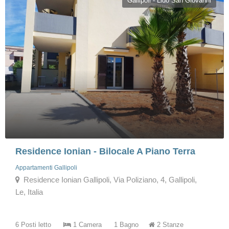
Gallipoli - Lido San Giovanni
Residence Ionian - Bilocale A Piano Terra
Appartamenti Gallipoli
Residence Ionian Gallipoli, Via Poliziano, 4, Gallipoli,
Le, Italia
6 Posti letto
1 Camera
1 Bagno
2 Stanze