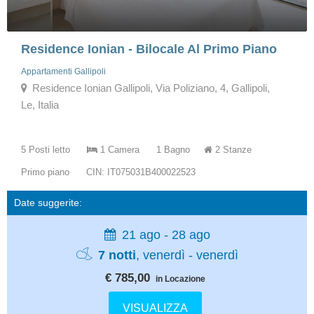
Residence Ionian - Bilocale Al Primo Piano
Appartamenti Gallipoli
Residence Ionian Gallipoli, Via Poliziano, 4, Gallipoli,
Le, Italia
5 Posti letto
1 Camera
1 Bagno
2 Stanze
Primo piano
CIN: IT075031B400022523
Date suggerite:
21 ago - 28 ago
7 notti
, venerdì - venerdì
€ 785,00
in Locazione
VISUALIZZA