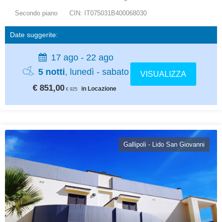
Secondo piano
CIN: IT075031B400068030
Date suggerite:
17 ago - 22 ago
5 notti
, lunedì - sabato
VISUALIZZA
€ 851,00
in Locazione
€ 925
Gallipoli - Lido San Giovanni