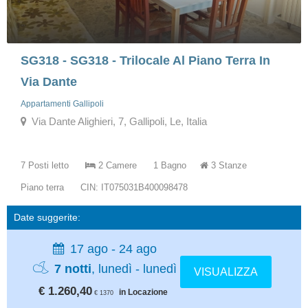
SG318 - SG318 - Trilocale Al Piano Terra In
Via Dante
Appartamenti Gallipoli
Via Dante Alighieri, 7, Gallipoli, Le, Italia
7 Posti letto
2 Camere
1 Bagno
3 Stanze
Piano terra
CIN: IT075031B400098478
Date suggerite:
17 ago - 24 ago
7 notti
, lunedì - lunedì
VISUALIZZA
€ 1.260,40
in Locazione
€ 1370