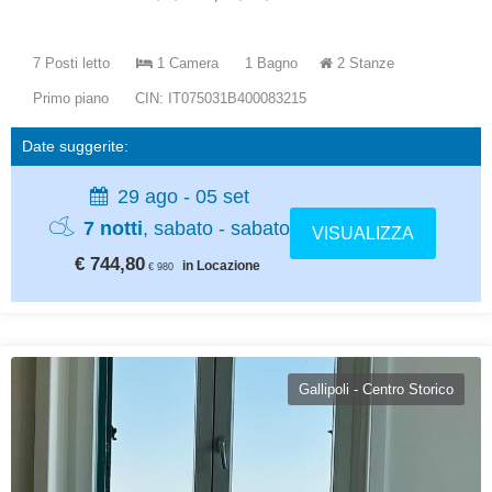
7 Posti letto
1 Camera
1 Bagno
2 Stanze
Primo piano
CIN: IT075031B400083215
Date suggerite:
29 ago - 05 set
7 notti
, sabato - sabato
VISUALIZZA
€ 744,80
in Locazione
€ 980
Gallipoli - Centro Storico